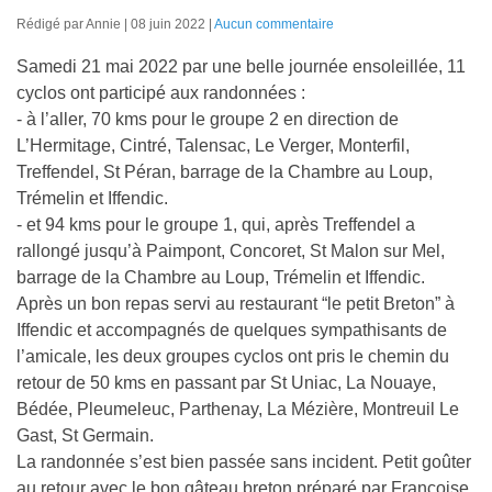
Rédigé par Annie
08 juin 2022
Aucun commentaire
Samedi 21 mai 2022 par une belle journée ensoleillée, 11
cyclos ont participé aux randonnées :
- à l’aller, 70 kms pour le groupe 2 en direction de
L’Hermitage, Cintré, Talensac, Le Verger, Monterfil,
Treffendel, St Péran, barrage de la Chambre au Loup,
Trémelin et Iffendic.
- et 94 kms pour le groupe 1, qui, après Treffendel a
rallongé jusqu’à Paimpont, Concoret, St Malon sur Mel,
barrage de la Chambre au Loup, Trémelin et Iffendic.
Après un bon repas servi au restaurant “le petit Breton” à
Iffendic et accompagnés de quelques sympathisants de
l’amicale, les deux groupes cyclos ont pris le chemin du
retour de 50 kms en passant par St Uniac, La Nouaye,
Bédée, Pleumeleuc, Parthenay, La Mézière, Montreuil Le
Gast, St Germain.
La randonnée s’est bien passée sans incident. Petit goûter
au retour avec le bon gâteau breton préparé par Françoise